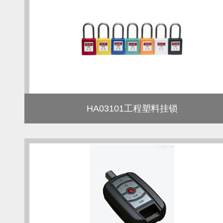
HA03101工程塑料挂锁