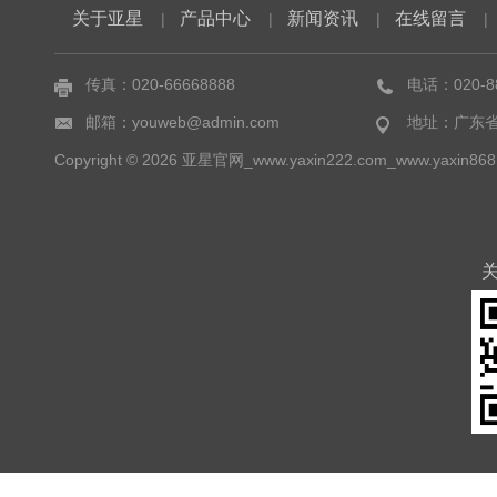
关于亚星
产品中心
新闻资讯
在线留言
|
|
|
|
传真：020-66668888
电话：020-88
邮箱：youweb@admin.com
地址：广东省
Copyright © 2026 亚星官网_www.yaxin222.com_www.yaxi